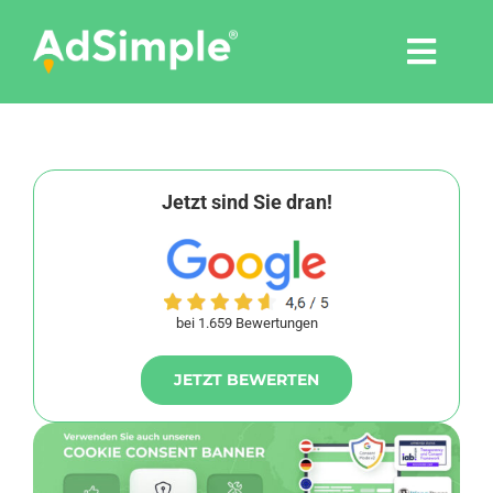
Skip
to
Togg
content
Navi
Leistungen
Tools
Jetzt sind Sie dran!
Pressemitteilungen
bei 1.659 Bewertungen
Shop
JETZT BEWERTEN
Agentur
Blog