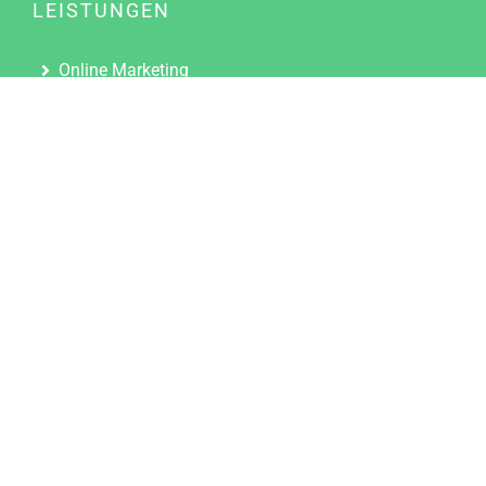
LEISTUNGEN
Online Marketing
Content Marketing
Content Marketing Abos
Content Marketing für Ärzte
Suchmaschinenoptimierung
Social Media Marketing
Influencer Marketing
Partnerprogramm
TOOLS