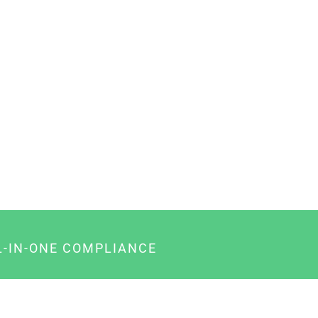
L-IN-ONE COMPLIANCE
gency-Paket für Agenturen