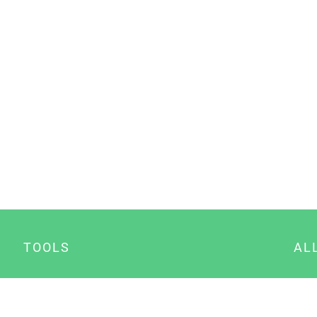
TOOLS
AL
Datenschutz Generator
A