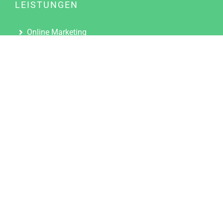
LEISTUNGEN
Online Marketing
Content Marketing
Content Marketing Abos
Content Marketing für Ärzte
Suchmaschinenoptimierung
Social Media Marketing
Influencer Marketing
Partnerprogramm
TOOLS