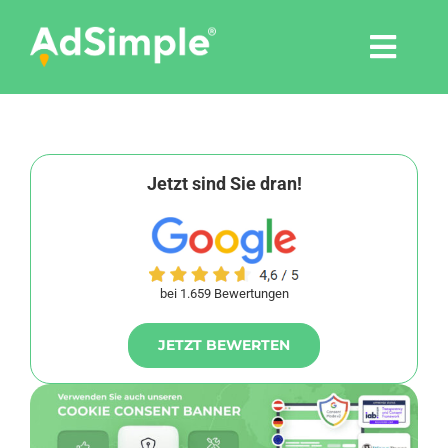
Skip
to
Togg
content
Navi
Leistungen
Tools
Jetzt sind Sie dran!
Pressemitteilungen
bei 1.659 Bewertungen
Shop
JETZT BEWERTEN
Agentur
Blog