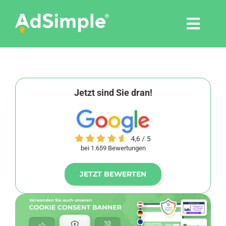
Skip
to
Togg
content
Navi
Leistungen
Tools
Jetzt sind Sie dran!
Pressemitteilungen
bei 1.659 Bewertungen
Shop
JETZT BEWERTEN
Agentur
Blog