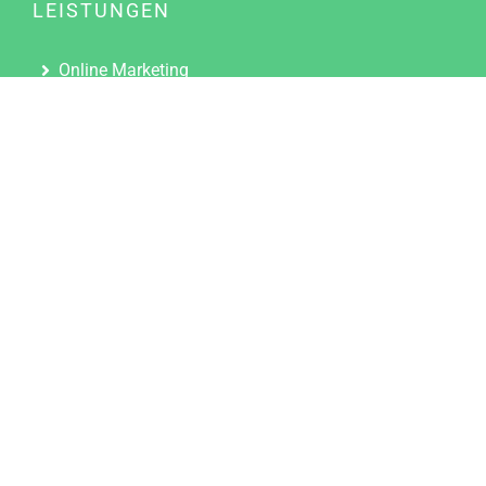
LEISTUNGEN
Online Marketing
Content Marketing
Content Marketing Abos
Content Marketing für Ärzte
Suchmaschinenoptimierung
Social Media Marketing
Influencer Marketing
Partnerprogramm
TOOLS