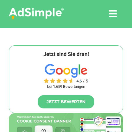
Skip
to
Togg
content
Navi
Leistungen
Tools
Jetzt sind Sie dran!
Pressemitteilungen
bei 1.659 Bewertungen
Shop
JETZT BEWERTEN
Agentur
Blog