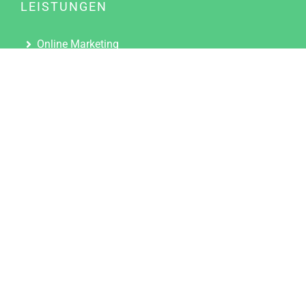
LEISTUNGEN
Online Marketing
Content Marketing
Content Marketing Abos
Content Marketing für Ärzte
Suchmaschinenoptimierung
Social Media Marketing
Influencer Marketing
Partnerprogramm
TOOLS