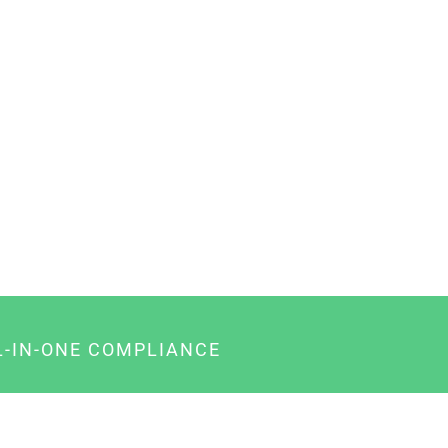
L-IN-ONE COMPLIANCE
gency-Paket für Agenturen