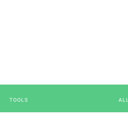
TOOLS
AL
Datenschutz Generator
A