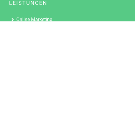
LEISTUNGEN
Online Marketing
Content Marketing
Content Marketing Abos
Content Marketing für Ärzte
Suchmaschinenoptimierung
Social Media Marketing
Influencer Marketing
Partnerprogramm
TOOLS