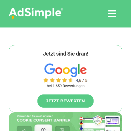
Skip
to
Togg
content
Navi
Leistungen
Tools
Jetzt sind Sie dran!
Pressemitteilungen
bei 1.659 Bewertungen
Shop
JETZT BEWERTEN
Agentur
Blog