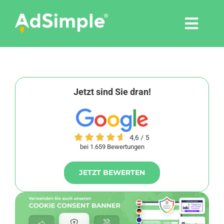
Skip
to
Togg
content
Navi
Leistungen
Tools
Jetzt sind Sie dran!
Pressemitteilungen
bei 1.659 Bewertungen
Shop
JETZT BEWERTEN
Agentur
Blog