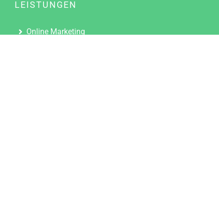
LEISTUNGEN
Online Marketing
Content Marketing
Content Marketing Abos
Content Marketing für Ärzte
Suchmaschinenoptimierung
Social Media Marketing
Influencer Marketing
Partnerprogramm
TOOLS