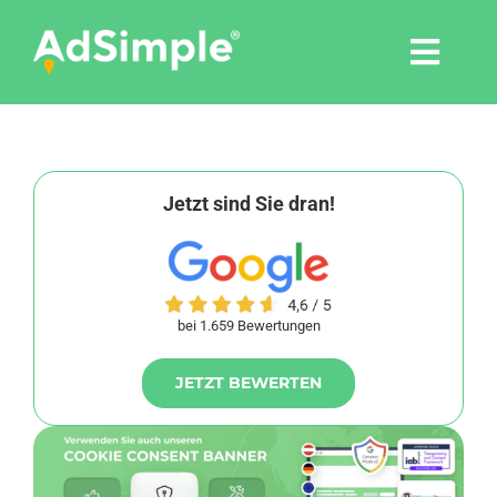
Skip
to
Togg
content
Navi
Leistungen
Tools
Jetzt sind Sie dran!
Pressemitteilungen
bei 1.659 Bewertungen
Shop
JETZT BEWERTEN
Agentur
Blog