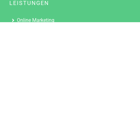
LEISTUNGEN
Online Marketing
Content Marketing
Content Marketing Abos
Content Marketing für Ärzte
Suchmaschinenoptimierung
Social Media Marketing
Influencer Marketing
Partnerprogramm
TOOLS