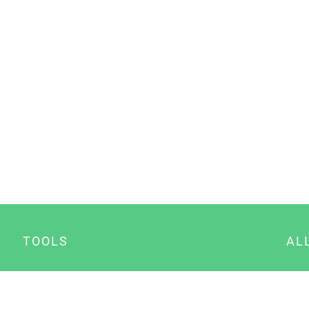
TOOLS
AL
Datenschutz Generator
A