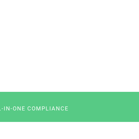
L-IN-ONE COMPLIANCE
gency-Paket für Agenturen