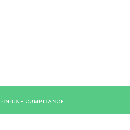
L-IN-ONE COMPLIANCE
gency-Paket für Agenturen