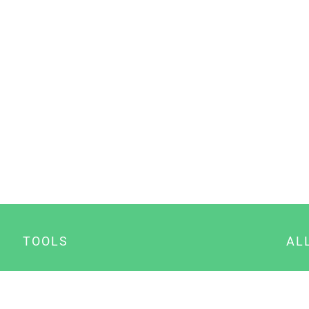
TOOLS
AL
Datenschutz Generator
A