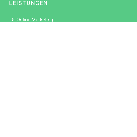
LEISTUNGEN
Online Marketing
Content Marketing
Content Marketing Abos
Content Marketing für Ärzte
Suchmaschinenoptimierung
Social Media Marketing
Influencer Marketing
Partnerprogramm
TOOLS