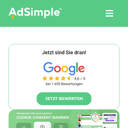
Skip
to
Togg
content
Navi
Leistungen
Tools
Jetzt sind Sie dran!
Pressemitteilungen
bei 1.659 Bewertungen
Shop
JETZT BEWERTEN
Agentur
Blog