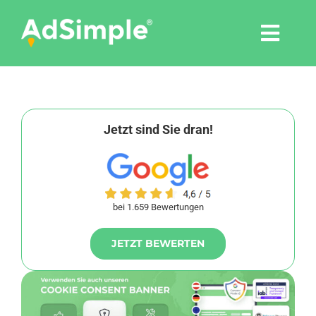
Skip
to
Togg
content
Navi
Leistungen
Tools
Jetzt sind Sie dran!
Pressemitteilungen
bei 1.659 Bewertungen
Shop
JETZT BEWERTEN
Agentur
Blog