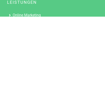
LEISTUNGEN
Online Marketing
Content Marketing
Content Marketing Abos
Content Marketing für Ärzte
Suchmaschinenoptimierung
Social Media Marketing
Influencer Marketing
Partnerprogramm
TOOLS