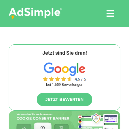
Skip
to
Togg
content
Navi
Leistungen
Tools
Jetzt sind Sie dran!
Pressemitteilungen
bei 1.659 Bewertungen
Shop
JETZT BEWERTEN
Agentur
Blog