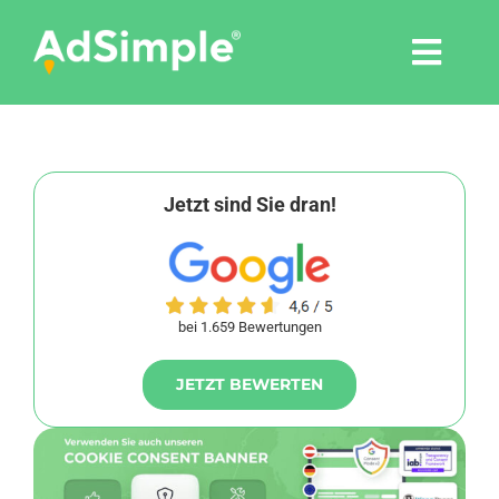
Skip
to
Togg
content
Navi
Leistungen
Tools
Jetzt sind Sie dran!
Pressemitteilungen
bei 1.659 Bewertungen
Shop
JETZT BEWERTEN
Agentur
Blog