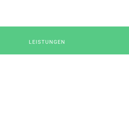
LEISTUNGEN
Online Marketing
Content Marketing
Content Marketing Abos
Content Marketing für Ärzte
Suchmaschinenoptimierung
Social Media Marketing