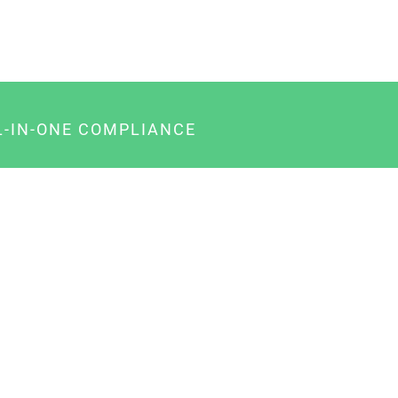
L-IN-ONE COMPLIANCE
gency-Paket für Agenturen
usiness-Paket für Unternehmer