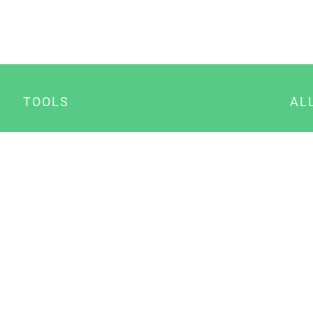
TOOLS
AL
Datenschutz Generator
A
Impressum Generator
B
Datenschutz Manager
Consent Manager
Content Marketing Manager
NewsAI WordPress Plugin