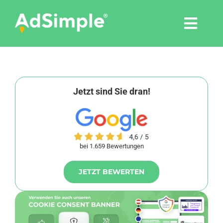
Skip
to
Togg
content
Navi
Leistungen
Tools
Jetzt sind Sie dran!
Pressemitteilungen
bei 1.659 Bewertungen
Shop
JETZT BEWERTEN
Agentur
Blog