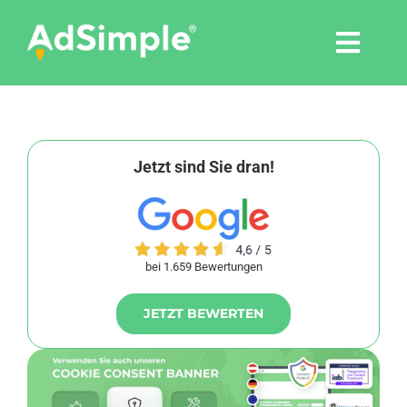
Skip
to
Togg
content
Navi
Leistungen
Tools
Jetzt sind Sie dran!
Pressemitteilungen
bei 1.659 Bewertungen
Shop
JETZT BEWERTEN
Agentur
Blog