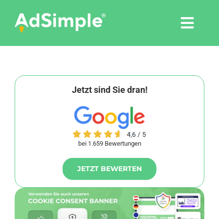
Skip
to
Togg
content
Navi
Leistungen
Tools
Jetzt sind Sie dran!
Pressemitteilungen
bei 1.659 Bewertungen
Shop
JETZT BEWERTEN
Agentur
Blog