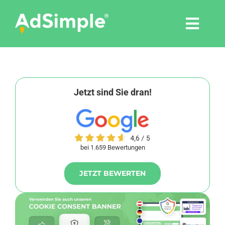
Skip
to
Togg
content
Navi
Leistungen
Tools
Jetzt sind Sie dran!
Pressemitteilungen
bei 1.659 Bewertungen
Shop
JETZT BEWERTEN
Agentur
Blog