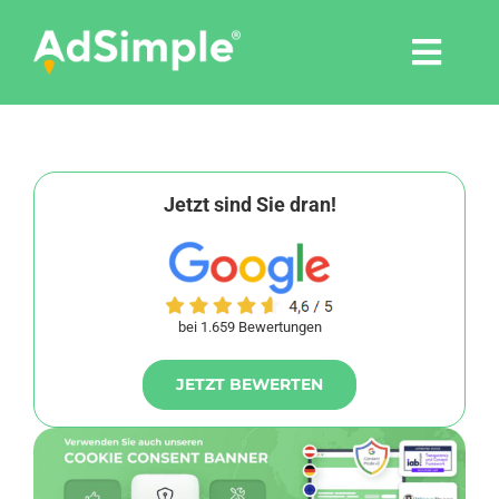
Skip
to
Togg
content
Navi
Leistungen
Tools
Jetzt sind Sie dran!
Pressemitteilungen
bei 1.659 Bewertungen
Shop
JETZT BEWERTEN
Agentur
Blog