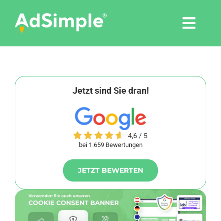
Skip
to
Togg
content
Navi
Leistungen
Tools
Jetzt sind Sie dran!
Pressemitteilungen
bei 1.659 Bewertungen
Shop
JETZT BEWERTEN
Agentur
Blog