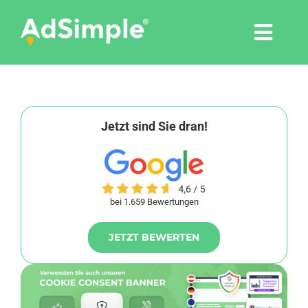
Skip
to
Togg
content
Navi
Leistungen
Tools
Jetzt sind Sie dran!
Pressemitteilungen
bei 1.659 Bewertungen
Shop
JETZT BEWERTEN
Agentur
Blog