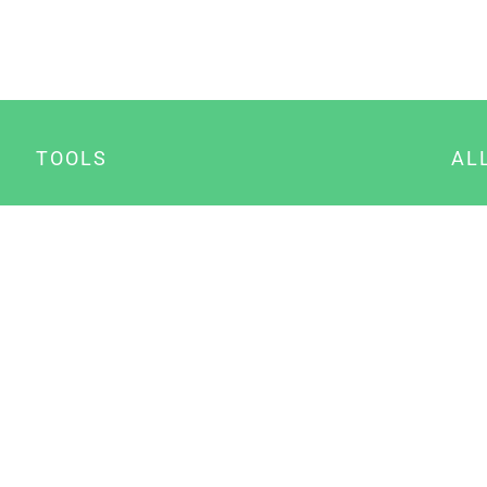
TOOLS
AL
Datenschutz Generator
A
Impressum Generator
B
Datenschutz Manager
Consent Manager
Content Marketing Manager
NewsAI WordPress Plugin