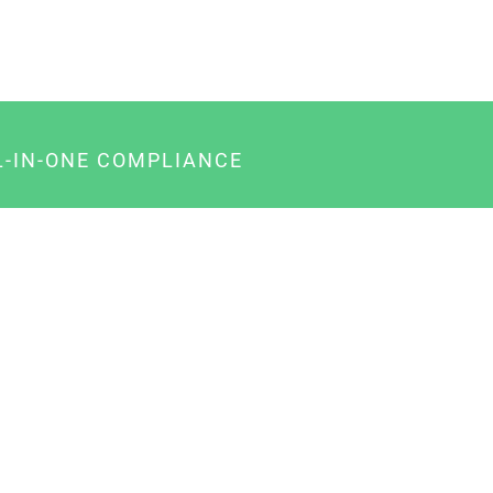
L-IN-ONE COMPLIANCE
gency-Paket für Agenturen
usiness-Paket für Unternehmer