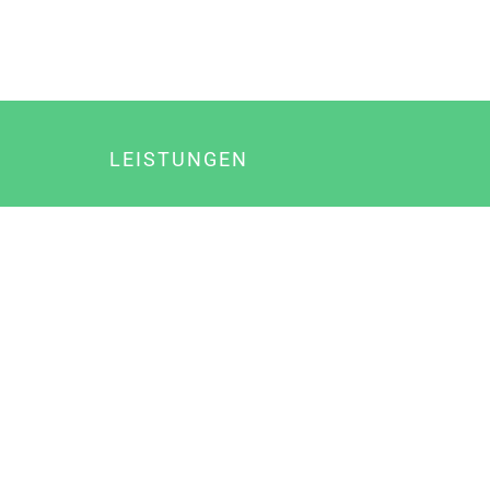
LEISTUNGEN
Online Marketing
Content Marketing
Content Marketing Abos
Content Marketing für Ärzte
Suchmaschinenoptimierung
Social Media Marketing