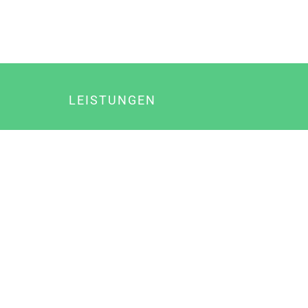
LEISTUNGEN
Online Marketing
Content Marketing
Content Marketing Abos
Content Marketing für Ärzte
Suchmaschinenoptimierung
Social Media Marketing