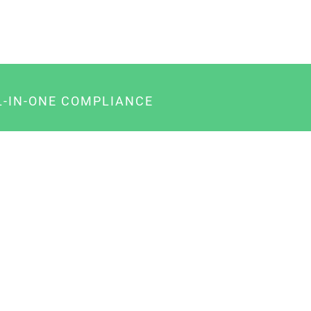
L-IN-ONE COMPLIANCE
gency-Paket für Agenturen
usiness-Paket für Unternehmer