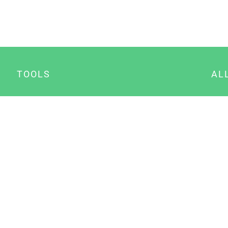
TOOLS
AL
Datenschutz Generator
A
Impressum Generator
B
Datenschutz Manager
Consent Manager
Content Marketing Manager
NewsAI WordPress Plugin