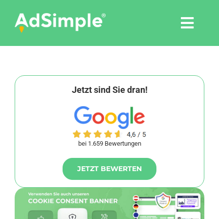
Skip
to
Togg
content
Navi
Leistungen
Tools
Jetzt sind Sie dran!
Pressemitteilungen
bei 1.659 Bewertungen
Shop
JETZT BEWERTEN
Agentur
Blog