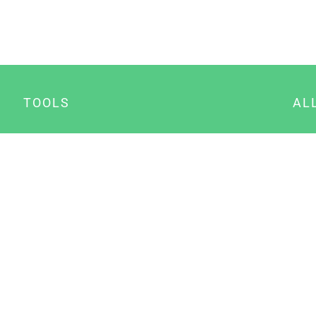
TOOLS
AL
Datenschutz Generator
A
Impressum Generator
B
Datenschutz Manager
Consent Manager
Content Marketing Manager
NewsAI WordPress Plugin