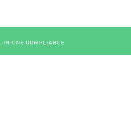
L-IN-ONE COMPLIANCE
gency-Paket für Agenturen
usiness-Paket für Unternehmer