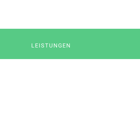
LEISTUNGEN
Online Marketing
Content Marketing
Content Marketing Abos
Content Marketing für Ärzte
Suchmaschinenoptimierung
Social Media Marketing