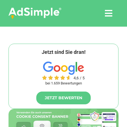
Skip
to
Togg
content
Navi
Leistungen
Tools
Jetzt sind Sie dran!
Pressemitteilungen
bei 1.659 Bewertungen
Shop
JETZT BEWERTEN
Agentur
Blog