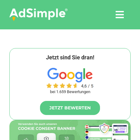
Skip
to
Togg
content
Navi
Leistungen
Tools
Jetzt sind Sie dran!
Pressemitteilungen
bei 1.659 Bewertungen
Shop
JETZT BEWERTEN
Agentur
Blog