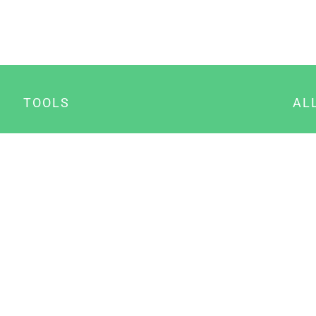
TOOLS
AL
Datenschutz Generator
A
Impressum Generator
B
Datenschutz Manager
Consent Manager
Content Marketing Manager
NewsAI WordPress Plugin