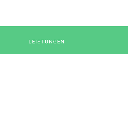
LEISTUNGEN
Online Marketing
Content Marketing
Content Marketing Abos
Content Marketing für Ärzte
Suchmaschinenoptimierung
Social Media Marketing