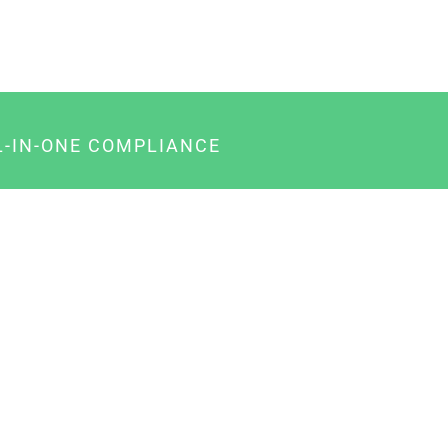
L-IN-ONE COMPLIANCE
gency-Paket für Agenturen
usiness-Paket für Unternehmer