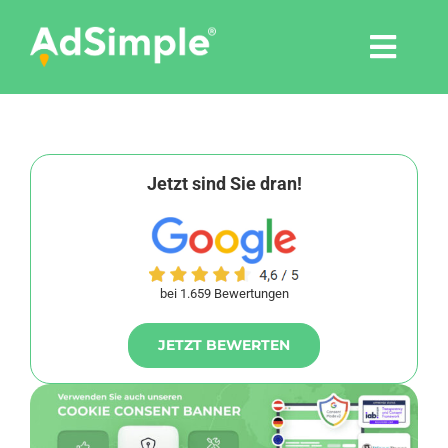
Skip
to
Togg
content
Navi
Leistungen
Tools
Jetzt sind Sie dran!
Pressemitteilungen
bei 1.659 Bewertungen
Shop
JETZT BEWERTEN
Agentur
Blog