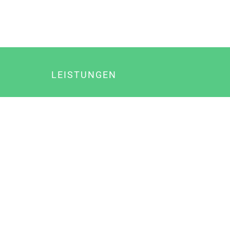
LEISTUNGEN
Online Marketing
Content Marketing
Content Marketing Abos
Content Marketing für Ärzte
Suchmaschinenoptimierung
Social Media Marketing