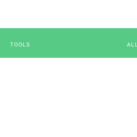
TOOLS
AL
Datenschutz Generator
A
Impressum Generator
B
Datenschutz Manager
Consent Manager
Content Marketing Manager
NewsAI WordPress Plugin