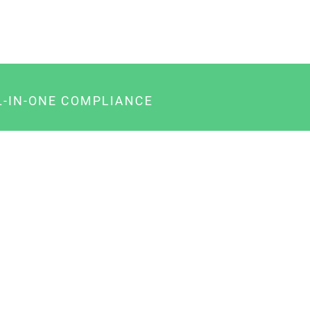
L-IN-ONE COMPLIANCE
gency-Paket für Agenturen
usiness-Paket für Unternehmer