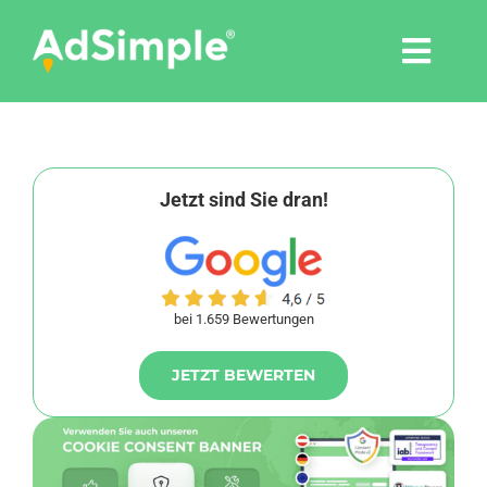
Skip
to
Togg
content
Navi
Leistungen
Tools
Jetzt sind Sie dran!
Pressemitteilungen
bei 1.659 Bewertungen
Shop
JETZT BEWERTEN
Agentur
Blog