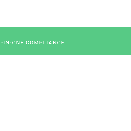
L-IN-ONE COMPLIANCE
gency-Paket für Agenturen
usiness-Paket für Unternehmer