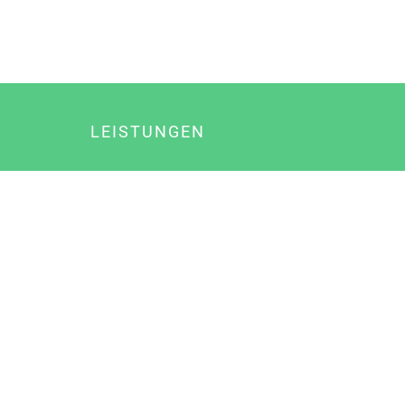
LEISTUNGEN
Online Marketing
Content Marketing
Content Marketing Abos
Content Marketing für Ärzte
Suchmaschinenoptimierung
Social Media Marketing