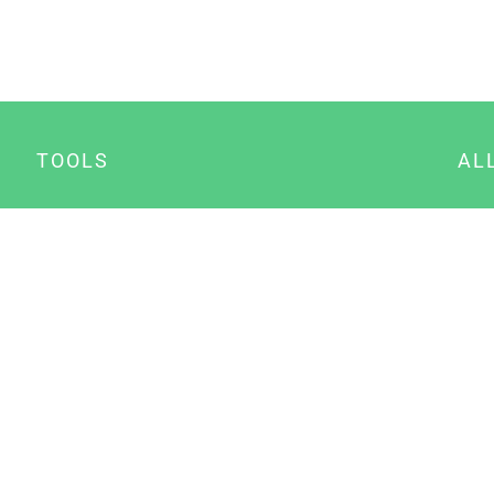
TOOLS
AL
Datenschutz Generator
A
Impressum Generator
B
Datenschutz Manager
Consent Manager
Content Marketing Manager
NewsAI WordPress Plugin