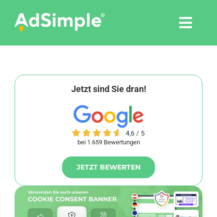
Skip
to
Togg
content
Navi
Leistungen
Tools
Jetzt sind Sie dran!
Pressemitteilungen
bei 1.659 Bewertungen
Shop
JETZT BEWERTEN
Agentur
Blog