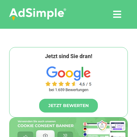
Skip
to
Togg
content
Navi
Leistungen
Tools
Jetzt sind Sie dran!
Pressemitteilungen
bei 1.659 Bewertungen
Shop
JETZT BEWERTEN
Agentur
Blog