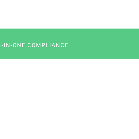
L-IN-ONE COMPLIANCE
gency-Paket für Agenturen
usiness-Paket für Unternehmer