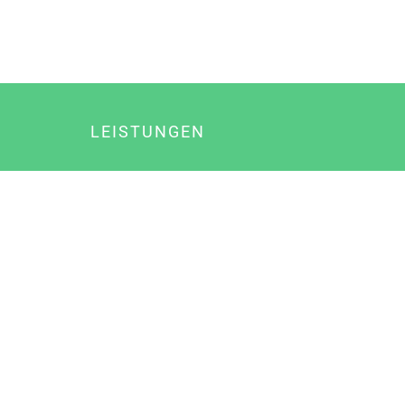
LEISTUNGEN
Online Marketing
Content Marketing
Content Marketing Abos
Content Marketing für Ärzte
Suchmaschinenoptimierung
Social Media Marketing