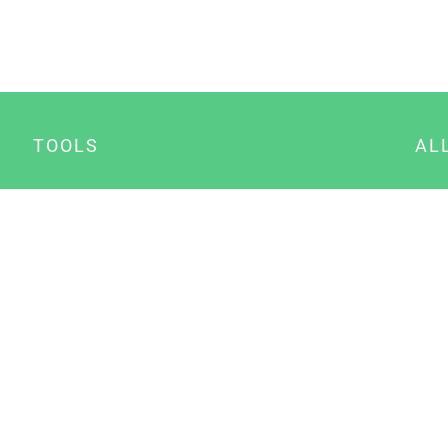
TOOLS
AL
Datenschutz Generator
A
Impressum Generator
B
Datenschutz Manager
Consent Manager
Content Marketing Manager
NewsAI WordPress Plugin