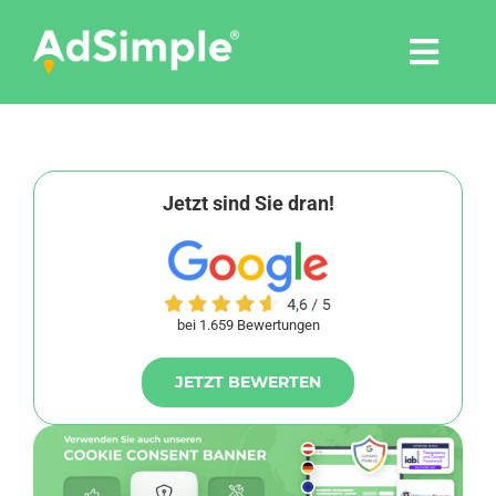
Skip
to
Togg
content
Navi
Leistungen
Tools
Jetzt sind Sie dran!
Pressemitteilungen
bei 1.659 Bewertungen
Shop
JETZT BEWERTEN
Agentur
Blog