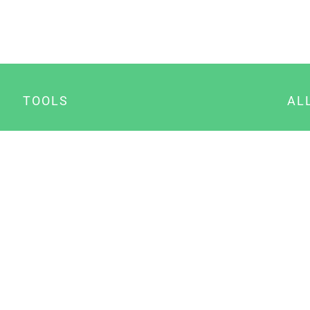
TOOLS
AL
Datenschutz Generator
A
Impressum Generator
B
Datenschutz Manager
Consent Manager
Content Marketing Manager
NewsAI WordPress Plugin