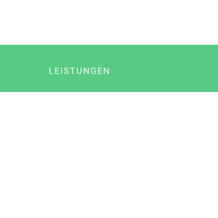
LEISTUNGEN
Online Marketing
Content Marketing
Content Marketing Abos
Content Marketing für Ärzte
Suchmaschinenoptimierung
Social Media Marketing