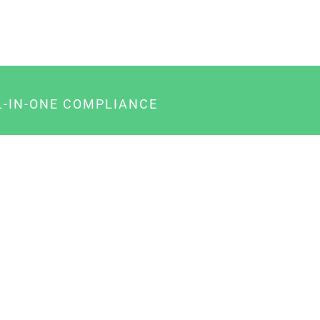
L-IN-ONE COMPLIANCE
gency-Paket für Agenturen
usiness-Paket für Unternehmer