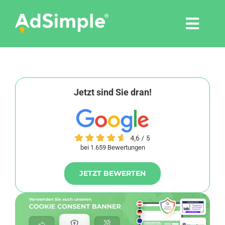
Skip
to
Togg
content
Navi
Leistungen
Tools
Jetzt sind Sie dran!
Pressemitteilungen
bei 1.659 Bewertungen
Shop
JETZT BEWERTEN
Agentur
Blog