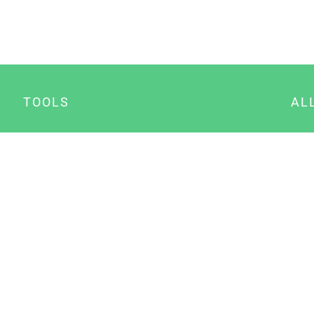
TOOLS
AL
Datenschutz Generator
A
Impressum Generator
B
Datenschutz Manager
Consent Manager
Content Marketing Manager
NewsAI WordPress Plugin