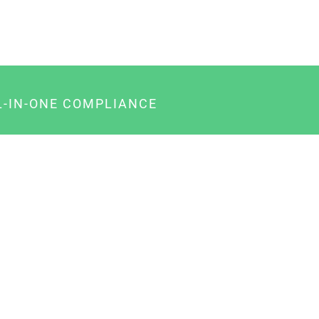
L-IN-ONE COMPLIANCE
gency-Paket für Agenturen
usiness-Paket für Unternehmer