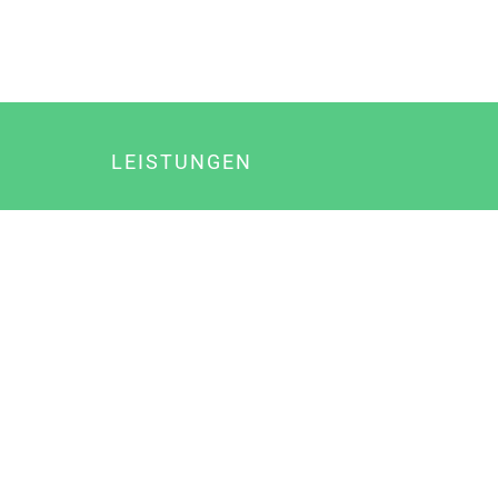
LEISTUNGEN
Online Marketing
Content Marketing
Content Marketing Abos
Content Marketing für Ärzte
Suchmaschinenoptimierung
Social Media Marketing