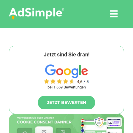
Skip
to
Togg
content
Navi
Leistungen
Tools
Jetzt sind Sie dran!
Pressemitteilungen
bei 1.659 Bewertungen
Shop
JETZT BEWERTEN
Agentur
Blog