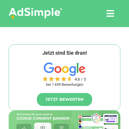
Skip
to
Togg
content
Navi
Leistungen
Tools
Jetzt sind Sie dran!
Pressemitteilungen
bei 1.659 Bewertungen
Shop
JETZT BEWERTEN
Agentur
Blog