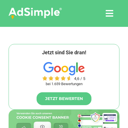
Skip
to
Togg
content
Navi
Leistungen
Tools
Jetzt sind Sie dran!
Pressemitteilungen
bei 1.659 Bewertungen
Shop
JETZT BEWERTEN
Agentur
Blog