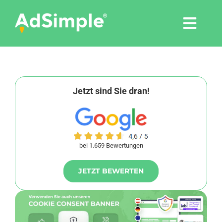
Skip
to
Togg
content
Navi
Leistungen
Tools
Jetzt sind Sie dran!
Pressemitteilungen
bei 1.659 Bewertungen
Shop
JETZT BEWERTEN
Agentur
Blog