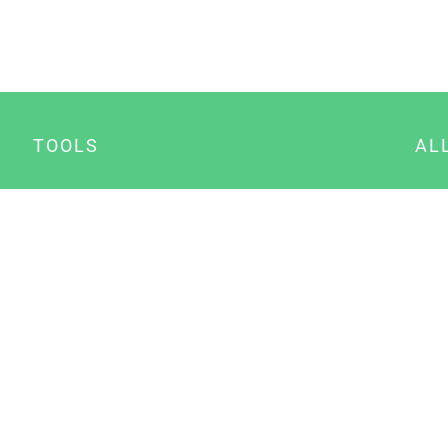
TOOLS
AL
Datenschutz Generator
A
Impressum Generator
B
Datenschutz Manager
Consent Manager
Content Marketing Manager
NewsAI WordPress Plugin