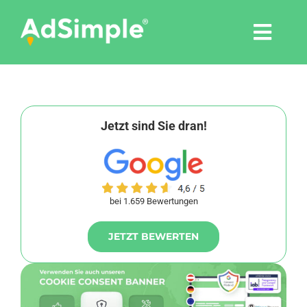
Skip
to
Togg
content
Navi
Leistungen
Tools
Jetzt sind Sie dran!
Pressemitteilungen
bei 1.659 Bewertungen
Shop
JETZT BEWERTEN
Agentur
Blog