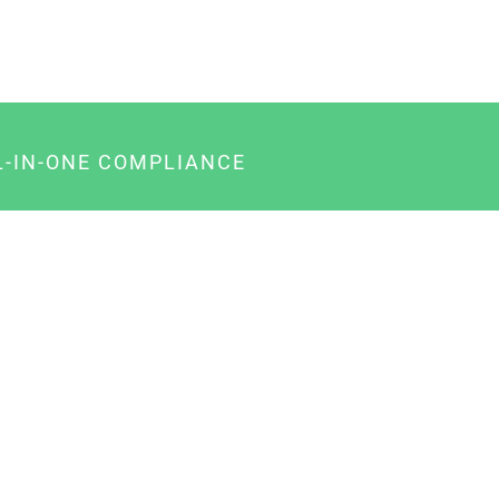
L-IN-ONE COMPLIANCE
gency-Paket für Agenturen
usiness-Paket für Unternehmer