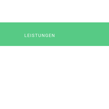
LEISTUNGEN
Online Marketing
Content Marketing
Content Marketing Abos
Content Marketing für Ärzte
Suchmaschinenoptimierung
Social Media Marketing