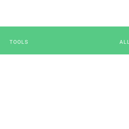
TOOLS
AL
Datenschutz Generator
A
Impressum Generator
B
Datenschutz Manager
Consent Manager
Content Marketing Manager
NewsAI WordPress Plugin