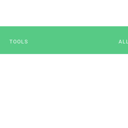
TOOLS
AL
Datenschutz Generator
A
Impressum Generator
B
Datenschutz Manager
Consent Manager
Content Marketing Manager
NewsAI WordPress Plugin