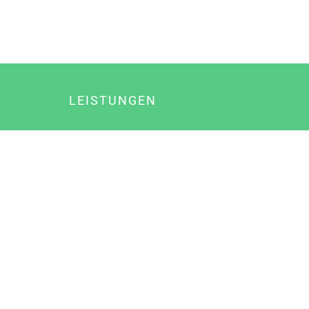
LEISTUNGEN
Online Marketing
Content Marketing
Content Marketing Abos
Content Marketing für Ärzte
Suchmaschinenoptimierung
Social Media Marketing