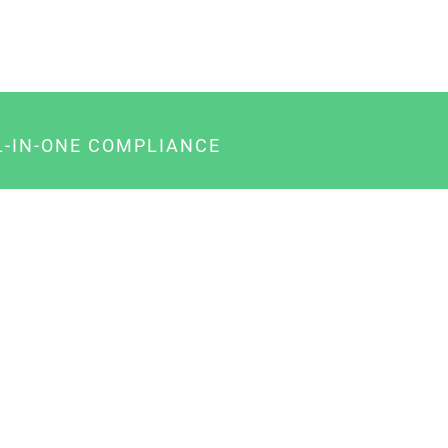
L-IN-ONE COMPLIANCE
gency-Paket für Agenturen
usiness-Paket für Unternehmer