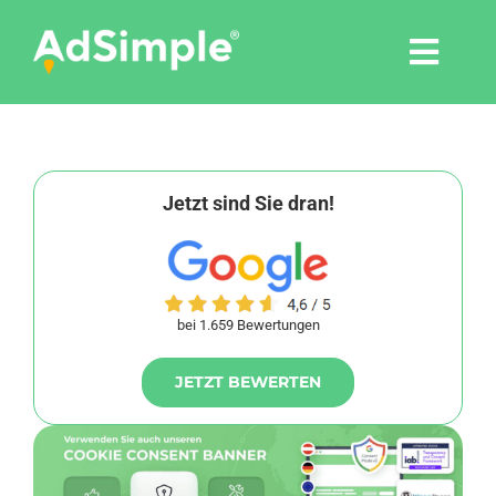
Skip
to
Togg
content
Navi
Leistungen
Tools
Jetzt sind Sie dran!
Pressemitteilungen
bei 1.659 Bewertungen
Shop
JETZT BEWERTEN
Agentur
Blog